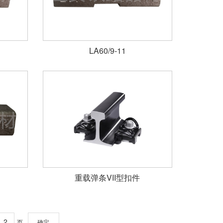
LA60/9-11
重载弹条VII型扣件
页
确定