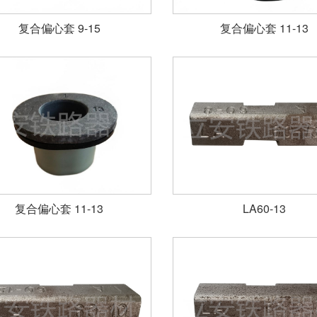
复合偏心套 9-15
复合偏心套 11-13
复合偏心套 11-13
LA60-13