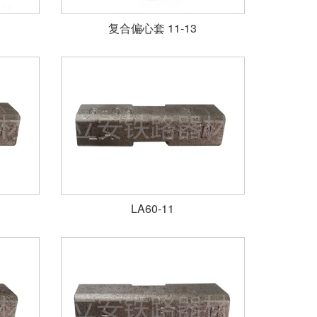
复合偏心套 11-13
LA60-11