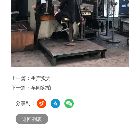
上一篇：
生产实力
下一篇：
车间实拍
分享到：
返回列表