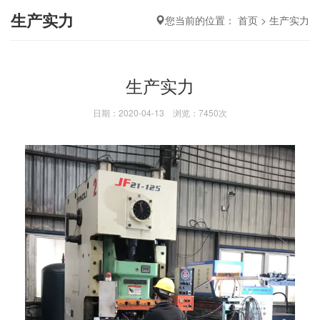
生产实力
您当前的位置：
首页
>
生产实力
生产实力
日期：2020-04-13 浏览：7450次